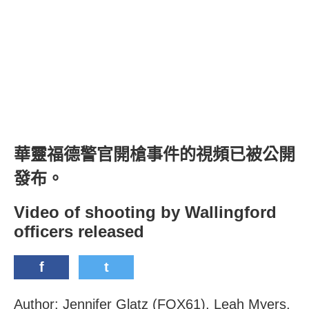
華靈福德警官開槍事件的視頻已被公開
發布。
Video of shooting by Wallingford
officers released
f
t
Author: Jennifer Glatz (FOX61), Leah Myers,