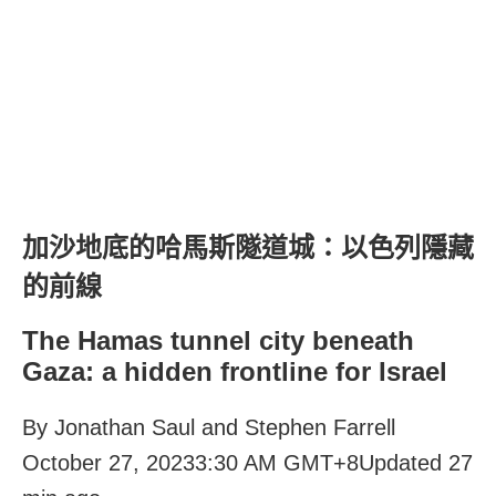
加沙地底的哈馬斯隧道城：以色列隱藏
的前線
The Hamas tunnel city beneath
Gaza: a hidden frontline for Israel
By Jonathan Saul and Stephen Farrell
October 27, 20233:30 AM GMT+8Updated 27