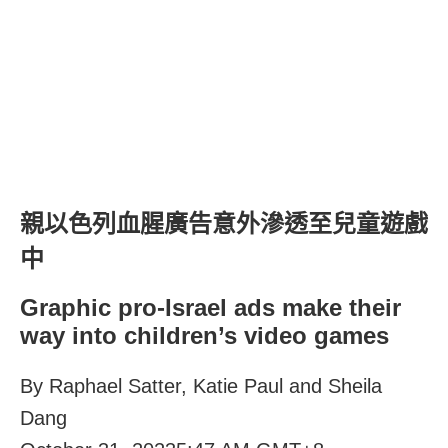
親以色列血腥廣告意外滲透至兒童遊戲
中
Graphic pro-Israel ads make their
way into children’s video games
By Raphael Satter, Katie Paul and Sheila
Dang