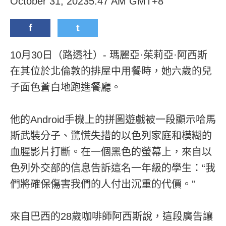
October 31, 20235:47 AM GMT+8
f
t
10月30日（路透社）- 瑪麗亞·茱莉亞·阿西斯
在其位於北倫敦的排屋中用餐時，她六歲的兒
子面色蒼白地跑進餐廳。
他的Android手機上的拼圖遊戲被一段顯示哈馬
斯武裝分子、驚慌失措的以色列家庭和模糊的
血腥影片打斷。在一個黑色的螢幕上，來自以
色列外交部的信息告訴這名一年級的學生：“我
們將確保傷害我們的人付出沉重的代價。”
來自巴西的28歲咖啡師阿西斯說，這段廣告讓