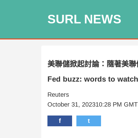
SURL NEWS
美聯儲掀起討論：隨著美聯
Fed buzz: words to watch 
Reuters
October 31, 202310:28 PM GM
f
t