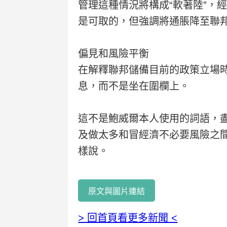
管理這種情況將構成“軟著陸”，
是可取的，但強調將通脹降至聯
偏見和風險平衡
在解釋聯邦儲備目前的政策立場時
息，而不是坐在圍欄上。
這不是鮑威爾本人使用的詞語，盡
及做太多和冒經濟不必要風險之
樣說。
原文與圖片連結
> 回首頁看更多新聞 <