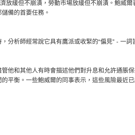
經濟放緩但不崩潰，勞動市場放緩但不崩潰。鮑威爾
邦儲備的首要任務。
，分析師經常說它具有鷹派或收緊的“偏見” - 一
管他和其他人有時會描述他們對升息和允許通脹保持
間的平衡。一些鮑威爾的同事表示，這些風險最近已