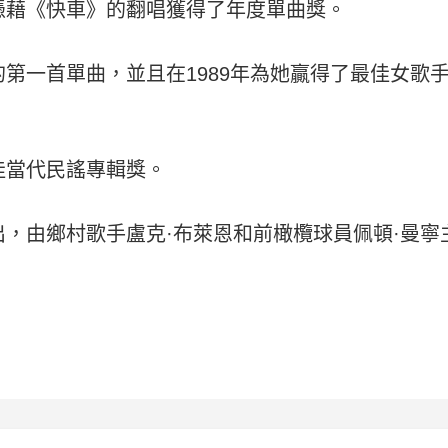
憑藉《快車》的翻唱獲得了年度單曲獎。
第一首單曲，並且在1989年為她贏得了最佳女歌
佳當代民謠專輯獎。
出，由鄉村歌手盧克·布萊恩和前橄欖球員佩頓·曼寧