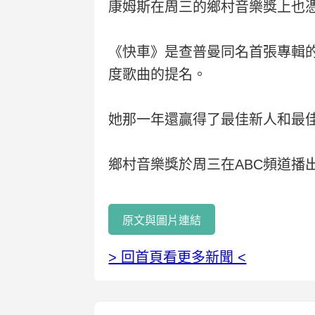
康姆斯在周三的鄉村音樂獎上也
《快車》是查普曼同名首張專輯的
度歌曲的提名。
她那一年還贏得了最佳新人和最
鄉村音樂獎於周三在ABC頻道播
原文與圖片連結
> 回首頁看更多新聞 <