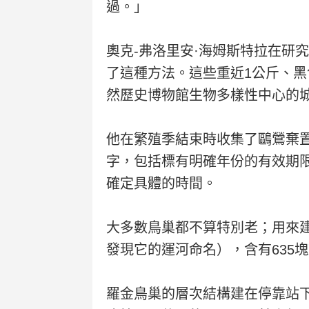
過。」
奧克-弗洛里安·海姆斯特拉在研究
了這種方法。這些重近1公斤、
然歷史博物館生物多樣性中心的
他在繁殖季結束時收集了鷗鶯棄
字，包括標有明確年份的有效期
確定具體的時間。
大多數鳥巢都不算特別老；用來
發現它的運河命名），含有635
羅金鳥巢的層次結構建在停靠站下