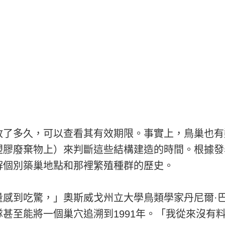
放了多久，可以查看其有效期限。事實上，鳥巢也有
塑膠廢棄物上）來判斷這些結構建造的時間。根據發
解個別築巢地點和那裡繁殖種群的歷史。
量感到吃驚，」奧斯威戈州立大學鳥類學家丹尼爾·
甚至能將一個巢穴追溯到1991年。「我從來沒有