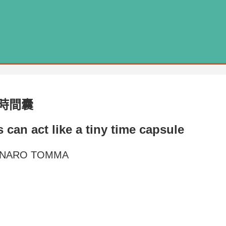
時間囊
s can act like a tiny time capsule
ENNARO TOMMA