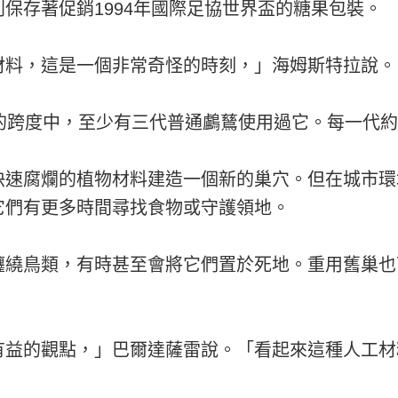
保存著促銷1994年國際足協世界盃的糖果包裝。
材料，這是一個非常奇怪的時刻，」海姆斯特拉說。
的跨度中，至少有三代普通鸕鶿使用過它。每一代約
快速腐爛的植物材料建造一個新的巢穴。但在城市環
它們有更多時間尋找食物或守護領地。
纏繞鳥類，有時甚至會將它們置於死地。重用舊巢也
有益的觀點，」巴爾達薩雷說。「看起來這種人工材