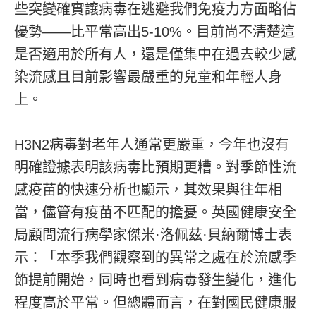
些突變確實讓病毒在逃避我們免疫力方面略佔
優勢——比平常高出5-10%。目前尚不清楚這
是否適用於所有人，還是僅集中在過去較少感
染流感且目前影響最嚴重的兒童和年輕人身
上。
H3N2病毒對老年人通常更嚴重，今年也沒有
明確證據表明該病毒比預期更糟。對季節性流
感疫苗的快速分析也顯示，其效果與往年相
當，儘管有疫苗不匹配的擔憂。英國健康安全
局顧問流行病學家傑米·洛佩茲·貝納爾博士表
示：「本季我們觀察到的異常之處在於流感季
節提前開始，同時也看到病毒發生變化，進化
程度高於平常。但總體而言，在對國民健康服