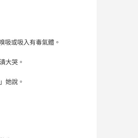
即嗅吸或吸入有毒氣體。
潰大哭。
」她說。