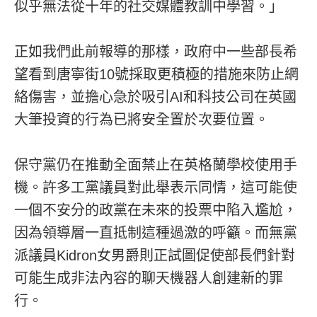
似乎無法從十年的社交媒體教訓中學習。」
正如我們此前報導的那樣，政府中一些部長希
望看到唐寧街10號採取更積極的措施來防止網
絡傷害，並擔心急於吸引AI和科技公司在英國
大筆投資的行為已將安全置於次要位置。
保守黨仍在推動全面禁止在英格蘭學校使用手
機。許多工黨議員對此舉表示同情，這可能使
一個不安分的政黨在未來的投票中陷入尷尬，
因為領導層一直抵制這種過激的呼籲。而無黨
派議員Kidron女男爵則正試圖促使部長們針對
可能生成非法內容的聊天機器人創建新的罪
行。