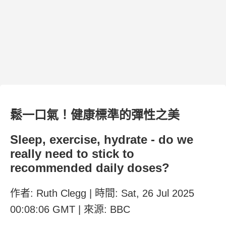
鬆一口氣！健康標準的彈性之美
Sleep, exercise, hydrate - do we
really need to stick to
recommended daily doses?
作者: Ruth Clegg | 時間: Sat, 26 Jul 2025
00:08:06 GMT | 來源: BBC