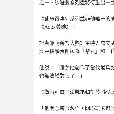
之一。該遊戲系列還將衍生出一
《使命召喚》系列並非他唯一的
《Apex英雄》。
記者兼《遊戲大獎》主持人喬夫·基格
文中稱讚贊佩拉為「摯友」和一
他說：「雖然他創作了當代最具
也無法體驗它了。」
《衛報》電子遊戲編輯凱莎·麥克唐納（
「他關心遊戲製作，關心玩家遊