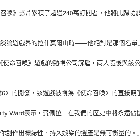
fles的《使命召喚》影片累積了超過240萬訂閱者，他將
：「當你談論遊戲界的拉什莫爾山時——他絕對是那個名
行《使命召喚》遊戲的動視公司解雇，兩人隨後與該公
雲6》的開發，該遊戲被視為《使命召喚》的直接競
nity Ward表示，贊佩拉「在我們的歷史中將永遠
「你創作出標誌性、持久娛樂的遺產是無可衡量的。