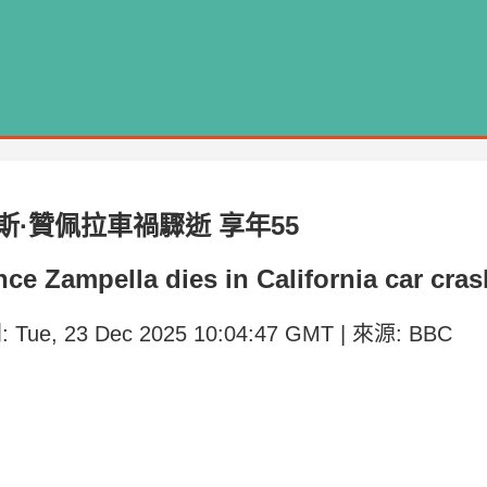
·贊佩拉車禍驟逝 享年55
nce Zampella dies in California car cra
: Tue, 23 Dec 2025 10:04:47 GMT | 來源: BBC