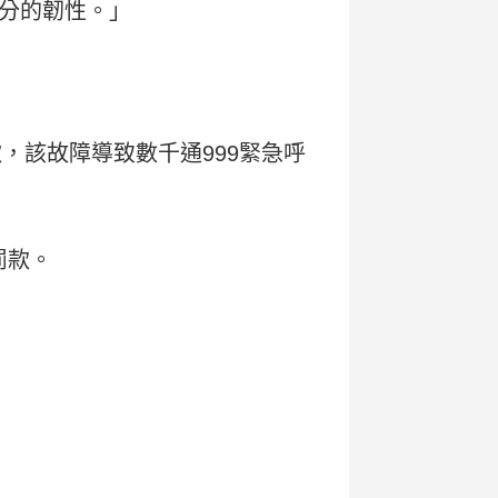
分的韌性。」
款，該故障導致數千通999緊急呼
罰款。