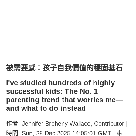
被需要感：孩子自我價值的穩固基石
I've studied hundreds of highly
successful kids: The No. 1
parenting trend that worries me—
and what to do instead
作者: Jennifer Breheny Wallace, Contributor |
時間: Sun, 28 Dec 2025 14:05:01 GMT | 來