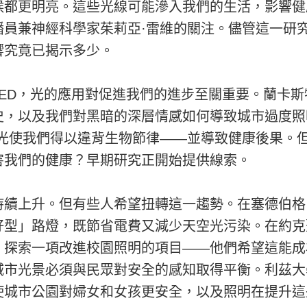
候都更明亮。這些光線可能滲入我們的生活，影響健
播員兼神經科學家茱莉亞·雷維的關注。儘管這一研
響究竟已揭示多少。
ED，光的應用對促進我們的進步至關重要。蘭卡斯
史，以及我們對黑暗的深層情感如何導致城市過度照
造光使我們得以違背生物節律——並導致健康後果。
害我們的健康？早期研究正開始提供線索。
持續上升。但有些人希望扭轉這一趨勢。在塞德伯格
好型」路燈，既節省電費又減少天空光污染。在約克
，探索一項改進校園照明的項目——他們希望這能成
城市光景必須與民眾對安全的感知取得平衡。利茲大
使城市公園對婦女和女孩更安全，以及照明在提升這