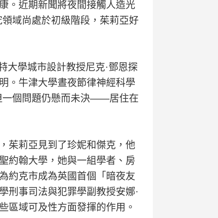
康。近期新聞將夜間接觸人造光
究領域尚處於初級階段，茱莉亞好
特大學城市設計教授尼克·鄧恩探
明。牛津大學晝夜節律神經科學
但一個問題仍懸而未決——居住在
，茱莉亞見到了珍妮和傑克，他
聖約翰大學，她與一組學者、房
為約克市成為英國首個「暗夜友
學刑事司法與犯罪學副教授安娜·
些區域可及性方面發揮的作用。