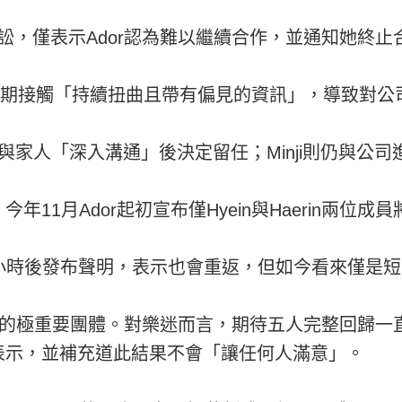
起訴訟，僅表示Ador認為難以繼續合作，並通知她終止
s成員長期接觸「持續扭曲且帶有偏見的資訊」，導致對
在與家人「深入溝通」後決定留任；Minji則仍與公
11月Ador起初宣布僅Hyein與Haerin兩位
inji在數小時後發布聲明，表示也會重返，但如今看來僅是
團世界的極重要團體。對樂迷而言，期待五人完整回歸
表示，並補充道此結果不會「讓任何人滿意」。