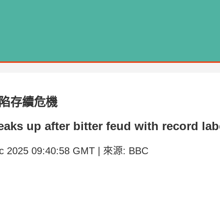
紛陷存續危機
s up after bitter feud with record lab
ec 2025 09:40:58 GMT | 來源: BBC