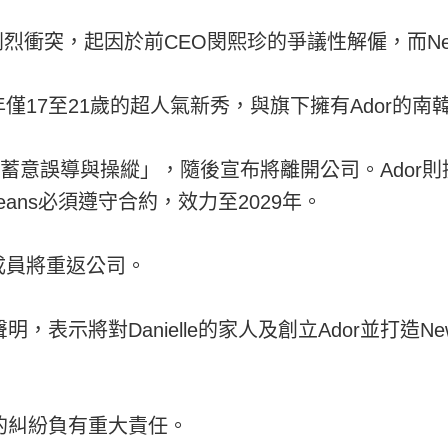
r爆發劇烈衝突，起因於前CEO閔熙珍的爭議性解僱，而Ne
17至21歲的超人氣新秀，與旗下擁有Ador的南
待」及「蓄意誤導與操縱」，隨後宣布將離開公司。Ado
ans必須遵守合約，效力至2029年。
成員將重返公司。
，表示將對Danielle的家人及創立Ador並打造Ne
體的糾紛負有重大責任。