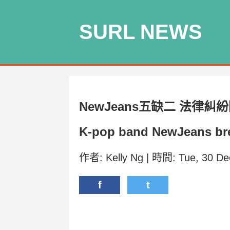
SURL NEWS
NewJeans五缺二 法律糾
K-pop band NewJeans break
作者: Kelly Ng | 時間: Tue, 30 D
f
t