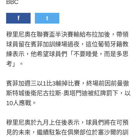
BBC
f
t
穆里尼奧在聯賽盃半決賽輸給布拉加後，帶領
球員留在賓菲加訓練場過夜，這位葡萄牙籍教
練表示，他希望球員們「不要睡覺，而是多思
考」。
賓菲加週三以1比3輸掉比賽，終場前因前曼徹
斯特城後衛尼古拉斯·奧塔門迪被紅牌罰下，以
10人應戰。
穆里尼奧於九月上任後表示，球員們將在可預
見的未來，繼續駐紮在俱樂部位於塞沙爾的訓