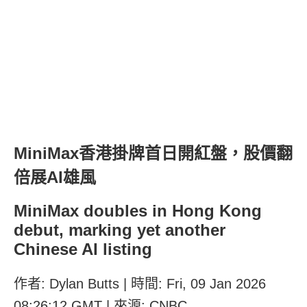
MiniMax香港掛牌首日開紅盤，股價翻
倍展AI雄風
MiniMax doubles in Hong Kong
debut, marking yet another
Chinese AI listing
作者: Dylan Butts | 時間: Fri, 09 Jan 2026
08:26:12 GMT | 來源: CNBC