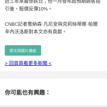
近三年來最慘跌日；但一月發布超預期銷售指
引後，股價反彈10%。
CNBC記者喬納森·凡尼安與克莉絲蒂娜·帕爾
辛內沃洛斯對本文亦有貢獻。
原文與圖片連結
> 回首頁看更多新聞 <
你可能也有興趣：