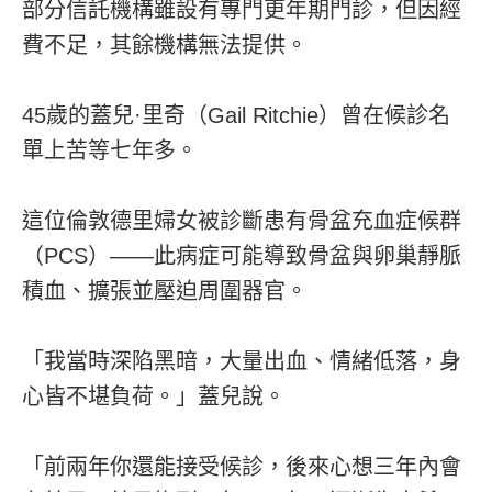
部分信託機構雖設有專門更年期門診，但因經
費不足，其餘機構無法提供。
45歲的蓋兒·里奇（Gail Ritchie）曾在候診名
單上苦等七年多。
這位倫敦德里婦女被診斷患有骨盆充血症候群
（PCS）——此病症可能導致骨盆與卵巢靜脈
積血、擴張並壓迫周圍器官。
「我當時深陷黑暗，大量出血、情緒低落，身
心皆不堪負荷。」蓋兒說。
「前兩年你還能接受候診，後來心想三年內會