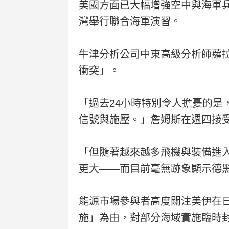
美國方面已大幅增強空中與海軍
灣舉行聯合海軍演習。
牛津分析公司中東高級分析師蘿
衝突」。
「過去24小時特別令人擔憂的
信號與施壓。」詹姆斯在週四接受
「但隨著越來越多飛機與裝備進
更大——而目前毫無跡象顯示德
能源市場參與者高度關注美伊在
施」為由，對部分海域實施臨時