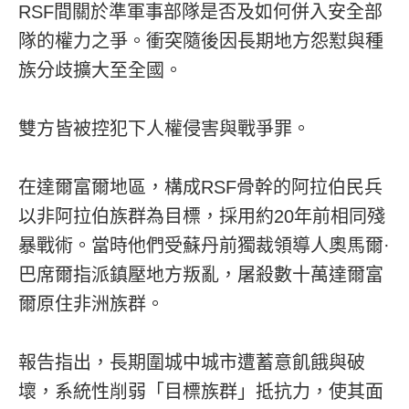
RSF間關於準軍事部隊是否及如何併入安全部
隊的權力之爭。衝突隨後因長期地方怨懟與種
族分歧擴大至全國。
雙方皆被控犯下人權侵害與戰爭罪。
在達爾富爾地區，構成RSF骨幹的阿拉伯民兵
以非阿拉伯族群為目標，採用約20年前相同殘
暴戰術。當時他們受蘇丹前獨裁領導人奧馬爾·
巴席爾指派鎮壓地方叛亂，屠殺數十萬達爾富
爾原住非洲族群。
報告指出，長期圍城中城市遭蓄意飢餓與破
壞，系統性削弱「目標族群」抵抗力，使其面