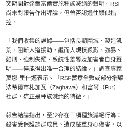
突期間對達爾富爾實施種族滅絕的聲明。RSF
尚未對報告作出評論，但曾否認過往類似指
控。
「我們收集的證據——包括長期圍城、製造飢
荒、阻斷人道援助，繼而大規模殺戮、強暴、
酷刑、強制失蹤、系統性羞辱及加害者自身聲
明——僅能得出唯一合理的結論，」調查專家
莫娜·里什邁表示。「RSF蓄意全數或部分摧毀
法希爾市札加瓦（Zaghawa）和富爾（Fur）
社群，這正是種族滅絕的特徵。」
報告結論指出，至少存在三項種族滅絕行為：
殺害受保護族群成員、造成嚴重身心傷害，以