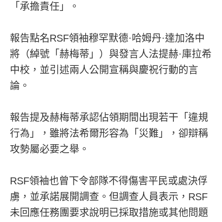
「承擔責任」。
報告點名RSF領袖穆罕默德·哈姆丹·達加洛中
將（綽號「赫梅蒂」）與發言人法提赫·庫拉希
中校，並引述兩人公開宣稱與慶祝行動的言
論。
報告提及赫梅蒂承認佔領期間出現若干「違規
行為」，雖將法希爾形容為「災難」，卻辯稱
攻勢屬必要之舉。
RSF領袖也曾下令部隊不得傷害平民或處決俘
虜，並承諾展開調查。但調查人員表示，RSF
未回應任務團要求說明已採取措施或其他問題