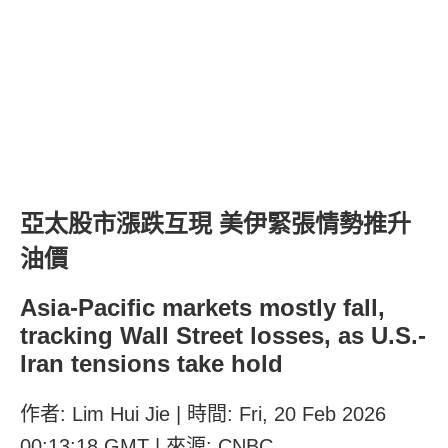
亞太股市漲跌互現 美伊緊張情勢推升
油價
Asia-Pacific markets mostly fall,
tracking Wall Street losses, as U.S.-
Iran tensions take hold
作者: Lim Hui Jie | 時間: Fri, 20 Feb 2026
00:13:18 GMT | 來源: CNBC