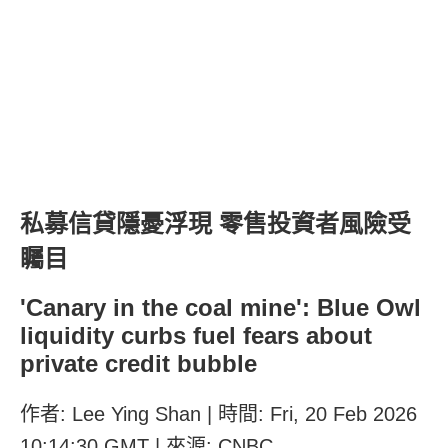
私募信貸隱憂浮現 零售投資者風險受
矚目
'Canary in the coal mine': Blue Owl
liquidity curbs fuel fears about
private credit bubble
作者: Lee Ying Shan | 時間: Fri, 20 Feb 2026
10:14:30 GMT | 來源: CNBC