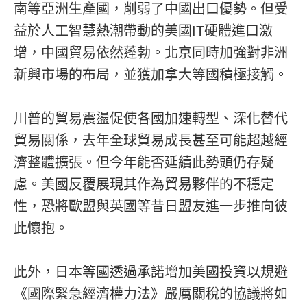
南等亞洲生產國，削弱了中國出口優勢。但受
益於人工智慧熱潮帶動的美國IT硬體進口激
增，中國貿易依然蓬勃。北京同時加強對非洲
新興市場的布局，並獲加拿大等國積極接觸。
川普的貿易震盪促使各國加速轉型、深化替代
貿易關係，去年全球貿易成長甚至可能超越經
濟整體擴張。但今年能否延續此勢頭仍存疑
慮。美國反覆展現其作為貿易夥伴的不穩定
性，恐將歐盟與英國等昔日盟友進一步推向彼
此懷抱。
此外，日本等國透過承諾增加美國投資以規避
《國際緊急經濟權力法》嚴厲關稅的協議將如