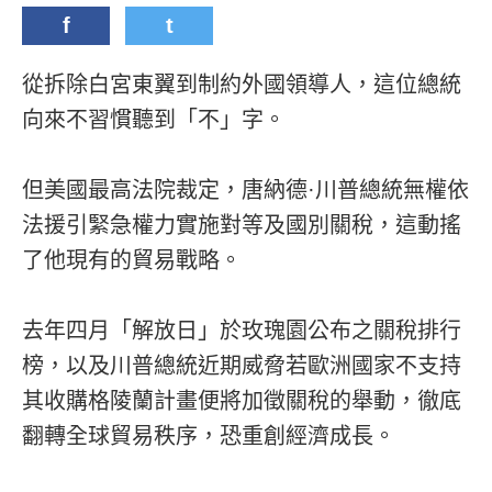
f
t
從拆除白宮東翼到制約外國領導人，這位總統
向來不習慣聽到「不」字。
但美國最高法院裁定，唐納德·川普總統無權依
法援引緊急權力實施對等及國別關稅，這動搖
了他現有的貿易戰略。
去年四月「解放日」於玫瑰園公布之關稅排行
榜，以及川普總統近期威脅若歐洲國家不支持
其收購格陵蘭計畫便將加徵關稅的舉動，徹底
翻轉全球貿易秩序，恐重創經濟成長。