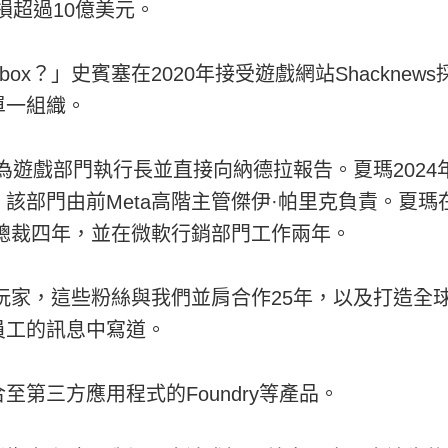
損超過10億美元。
ox？」史賓塞在2020年接受遊戲網站Shackne
單一組織。
遊戲部門執行長並直接向納德拉報告。夏瑪2024年自I
門由前Meta高階主管傑伊·帕里克負責。夏瑪在202
副總裁四年，並在微軟行銷部門工作兩年。
x玩家，這些粉絲與我們並肩合作25年，以及打造
員工的訊息中寫道。
第三方應用程式的Foundry等產品。