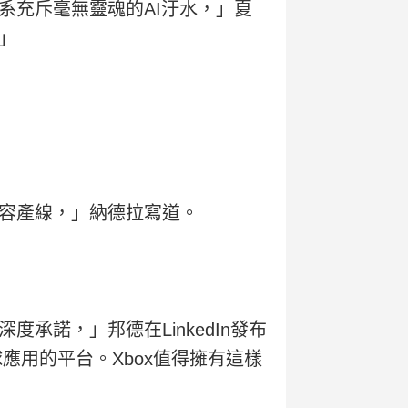
系充斥毫無靈魂的AI汙水，」夏
」
容產線，」納德拉寫道。
諾，」邦德在LinkedIn發布
應用的平台。Xbox值得擁有這樣