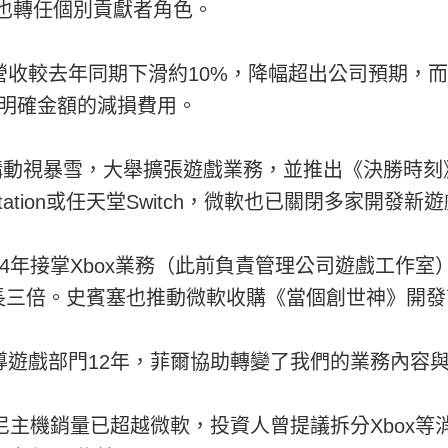
也轉任個別貢獻者角色。
營收較去年同期下滑約10%，降幅超出公司預期，而
未明確金額的減損費用。
收購動視暴雪，大舉擴張遊戲業務，並推出《決勝時刻
tation或任天堂Switch，微軟也已關閉多家開發
14年接掌Xbox業務（此前負責管理公司遊戲工作
三倍。史賓塞也推動微軟收購《當個創世神》開發商M
導遊戲部門12年，菲爾協助轉變了我們的業務內容
索尼主機銷量已超越微軟，投資人曾提議拆分Xbox