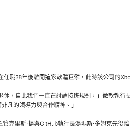
在任職38年後離開這家軟體巨擘，此時該公司的Xb
退休，自此我們一直在討論接班規劃，」微軟執行長
爾非凡的領導力與合作精神。」
主管克里斯·揚與GitHub執行長湯瑪斯·多姆克先