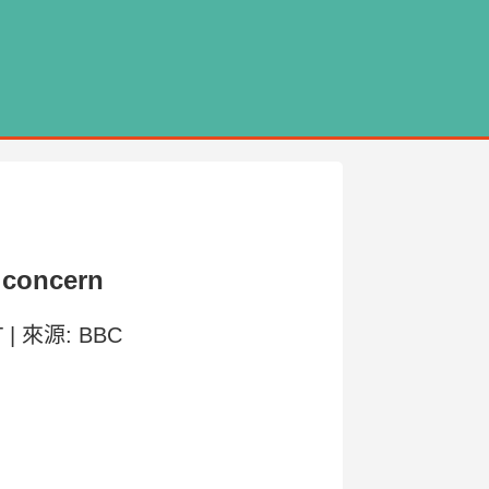
 concern
MT | 來源: BBC