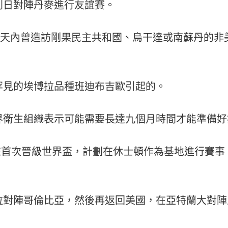
列日對陣丹麥進行友誼賽。
1 天內曾造訪剛果民主共和國、烏干達或南蘇丹的
罕見的埃博拉品種班迪布吉歐引起的。
界衛生組織表示可能需要長達九個月時間才能準備好
以來首次晉級世界盃，計劃在休士頓作為基地進行賽事，並
拉對陣哥倫比亞，然後再返回美國，在亞特蘭大對陣