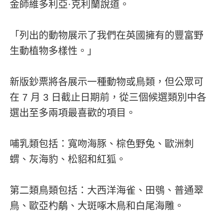
金師維多利亞·克利蘭說道。
「列出的動物展示了我們在英國擁有的豐富野
生動植物多樣性。」
新版鈔票將各展示一種動物或鳥類，但公眾可
在 7 月 3 日截止日期前，從三個候選類別中各
選出至多兩項最喜歡的項目。
哺乳類包括：寬吻海豚、棕色野兔、歐洲刺
蝟、灰海豹、松貂和紅狐。
第二類鳥類包括：大西洋海雀、田鴞、普通翠
鳥、歐亞杓鷸、大斑啄木鳥和白尾海雕。