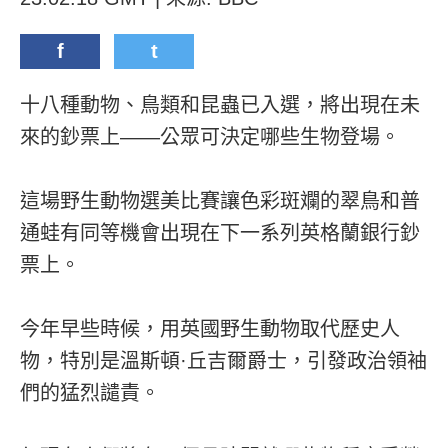
f
t
十八種動物、鳥類和昆蟲已入選，將出現在未
來的鈔票上——公眾可決定哪些生物登場。
這場野生動物選美比賽讓色彩斑斕的翠鳥和普
通蛙有同等機會出現在下一系列英格蘭銀行鈔
票上。
今年早些時候，用英國野生動物取代歷史人
物，特別是溫斯頓·丘吉爾爵士，引發政治領袖
們的猛烈譴責。