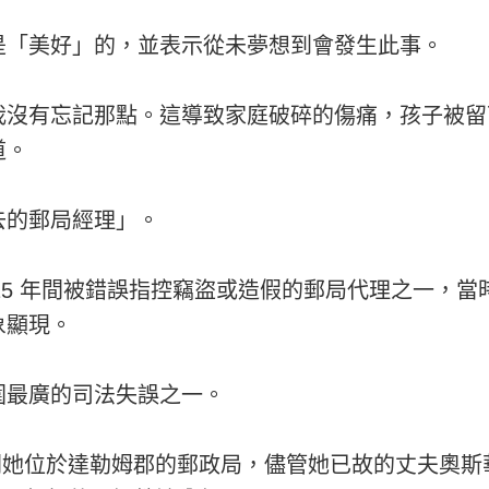
是「美好」的，並表示從未夢想到會發生此事。
我沒有忘記那點。這導致家庭破碎的傷痛，孩子被留
道。
去的郵局經理」。
015 年間被錯誤指控竊盜或造假的郵局代理之一，當時名為 
象顯現。
圍最廣的司法失誤之一。
離開她位於達勒姆郡的郵政局，儘管她已故的丈夫奧斯