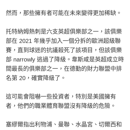
然而，那些擁有者可能在未來變得更加稀缺。
托特納姆熱刺是六支英超俱樂部之一，該俱樂
部在 2021 年幾乎加入一個分拆的歐洲超級聯
賽，直到球迷的抗議殺死了該項目，但該俱樂
部 narrowly 逃過了降級。韋斯咸是英超成立時
間最長的俱樂部之一，在德勤的財力聯盟中排
名第 20，確實降級了。
這可能會阻嚇一些投資者，特別是美國擁有
者，他們的職業體育聯盟沒有降級的危險。
塞繆爾指出利物浦、曼聯、水晶宮、切爾西和