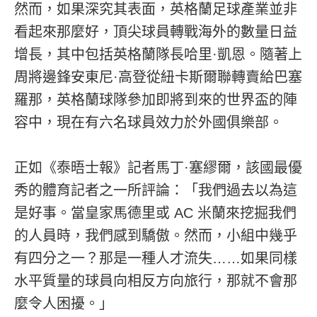
然而，如果深究其表面，英格蘭足球產業並非
看起來那麼好，頂尖球員轉戰海外的數量日益
增長，其中包括英格蘭隊長哈里·凱恩。隨著上
周將邊鋒安東尼·高登從紐卡斯爾聯轉賣給巴塞
羅那，英格蘭球隊參加即將到來的世界盃的陣
容中，現在有六名球員效力於外國俱樂部。
正如《泰晤士報》記者馬丁·塞繆爾，該國最優
秀的體育記者之一所評論：「我們過去以為這
是好事。當皇家馬德里或 AC 米蘭來挖掘我們
的人員時，我們感到驕傲。然而，小組中幾乎
有四分之一？那是一種人才流失……如果同樣
水平質量的球員向相反方向旅行，那就不會那
麼令人困擾。」