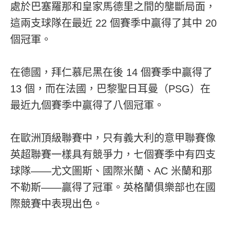
處於巴塞羅那和皇家馬德里之間的壟斷局面，
這兩支球隊在最近 22 個賽季中贏得了其中 20
個冠軍。
在德國，拜仁慕尼黑在後 14 個賽季中贏得了
13 個，而在法國，巴黎聖日耳曼（PSG）在
最近九個賽季中贏得了八個冠軍。
在歐洲頂級聯賽中，只有義大利的意甲聯賽像
英超聯賽一樣具有競爭力，七個賽季中有四支
球隊——尤文圖斯、國際米蘭、AC 米蘭和那
不勒斯——贏得了冠軍。英格蘭俱樂部也在國
際競賽中表現出色。