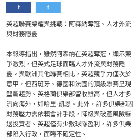
f
t
英超聯賽榮耀與挑戰：阿森納奪冠、人才外流
與財務隱憂
本報導指出，雖然阿森納在英超奪冠，顯示競
爭激烈，但英式足球面臨人才外流與財務隱
憂。與歐洲其他聯賽相比，英超競爭力僅次於
意甲，但西班牙、德國和法國的頂級聯賽呈現
壟斷趨勢。英格蘭俱樂部營收雖高，但人才多
流向海外，如哈里·凱恩。此外，許多俱樂部因
財務壓力需依賴會計手段，降級與破產風險嚇
退投資者。英超僅有少數球隊盈利，許多俱樂
部陷入行政，面臨不確定性。