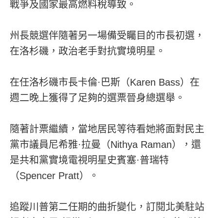
戰爭及國家最高燃料稅導致。
州長競選伴隨著另一場備受矚目的市長初選，
在洛杉磯，政治老手對抗實境明星。
在任洛杉磯市長卡倫·巴斯（Karen Bass）在
週二晚上獲得了足夠的選票晉身總選舉。
隨著計票繼續，當地居民等待看她將面對民主
黨市議員尼希雅·拉曼（Nithya Raman），還
是共和黨實境電視明星史賓塞·普瑞特
（Spencer Pratt）。
追蹤川普第二任期的曲折變化，訂閱北美駐站