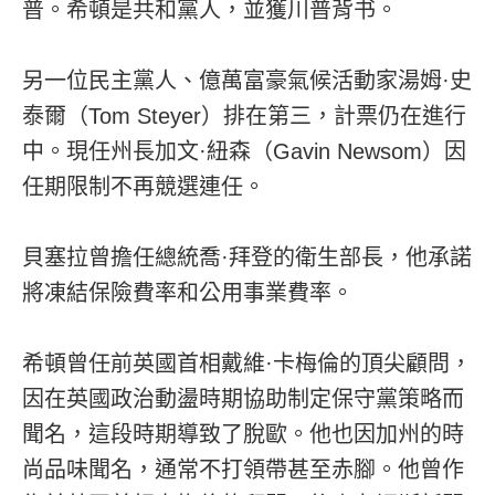
普。希頓是共和黨人，並獲川普背书。
另一位民主黨人、億萬富豪氣候活動家湯姆·史
泰爾（Tom Steyer）排在第三，計票仍在進行
中。現任州長加文·紐森（Gavin Newsom）因
任期限制不再競選連任。
貝塞拉曾擔任總統喬·拜登的衛生部長，他承諾
將凍結保險費率和公用事業費率。
希頓曾任前英國首相戴維·卡梅倫的頂尖顧問，
因在英國政治動盪時期協助制定保守黨策略而
聞名，這段時期導致了脫歐。他也因加州的時
尚品味聞名，通常不打領帶甚至赤腳。他曾作