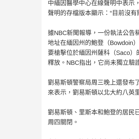
中緬因醫學中心在線聲明中表示，
聲明的存檔版本顯示：“目前沒有
據NBC新聞報導，一份執法公告
地址在緬因州的鮑登（Bowdo
要槍擊位於緬因州薩科（Saco
釋放。NBC指出，它尚未獨立驗
劉易斯頓警察局周三晚上還發布了一輛
來表示，劉易斯頓以北大約八英里的
劉易斯頓、里斯本和鮑登的居民
周四關閉。