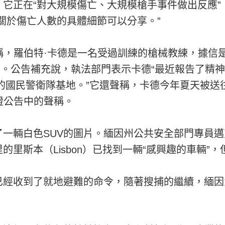
它正在“對大規模傷亡、大規模槍手事件做出反應”
關於傷亡人數的具體細節可以分享。”
稱，羅伯特·卡德是一名受過訓練的槍械教練，據信
in）。公告補充說，執法部門表示卡德“最近報告了
）的國民警衛隊基地。”它還聲稱，卡德今年夏天被
證公告中的聲稱。
白色SUV的圖片。緬因州公共安全部門專員邁克·索蘇克
里斯本（Lisbon）已找到一輛“感興趣的車輛”
已經收到了就地避難的命令，隨著搜捕的繼續，緬因