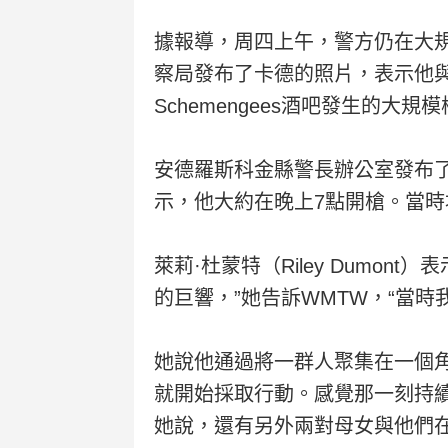
據報導，周四上午，警方仍在大規模搜
察局發布了卡德的照片，表示他與在劉
Schemengees酒吧發生的大
安德羅斯科金縣警長辦公室發布了槍手持
示，他大約在晚上7點開槍。當
萊莉·杜蒙特（Riley Dum
的巨響，”她告訴WMTW，“當
她說他通過將一群人聚集在一個角
就開始採取行動。感覺那一刻持
她說，還有另外兩對母女與他們