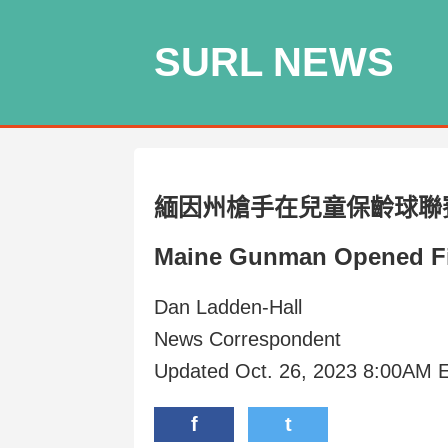
SURL NEWS
緬因州槍手在兒童保齡球聯
Maine Gunman Opened Fir
Dan Ladden-Hall
News Correspondent
Updated Oct. 26, 2023 8:00AM E
f
t