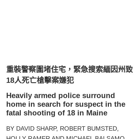
重裝警察圍堵住宅，緊急搜索緬因州致
18人死亡槍擊案嫌犯
Heavily armed police surround
home in search for suspect in the
fatal shooting of 18 in Maine
BY DAVID SHARP, ROBERT BUMSTED,
HOLLY RAMER AND MICHAEL BALSAMO