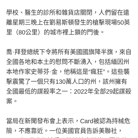
學校、醫生的診所和雜貨店關閉，人們留在遠
離星期三晚上在劉易斯頓發生的槍擊現場50英
里（80公里）的城市裡上鎖的門後。
喬·拜登總統下令將所有美國國旗降半旗，來自
全國各地和本土的慰問不斷湧入，包括緬因州
本地作家史蒂芬·金，他稱這是“瘋狂”。這些襲
擊震驚了一個只有130萬人口的州，該州擁有
全國最低的謀殺率之一：2022年全部29起謀殺
案。
當局在新聞發布會上表示，Card被認為持械危
險，不應靠近。一位美國官員告訴美聯社，