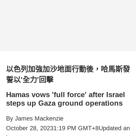
以色列加強加沙地面行動後，哈馬斯發
誓以'全力'回擊
Hamas vows 'full force' after Israel
steps up Gaza ground operations
By James Mackenzie
October 28, 20231:19 PM GMT+8Updated an