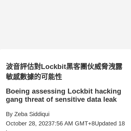
波音評估對Lockbit黑客團伙威脅洩露
敏感數據的可能性
Boeing assessing Lockbit hacking
gang threat of sensitive data leak
By Zeba Siddiqui
October 28, 20237:56 AM GMT+8Updated 18