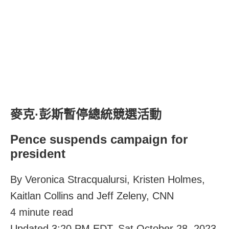
麥克·彭斯暫停總統競選活動
Pence suspends campaign for
president
By Veronica Stracqualursi, Kristen Holmes,
Kaitlan Collins and Jeff Zeleny, CNN
4 minute read
Updated 3:20 PM EDT, Sat October 28, 2023