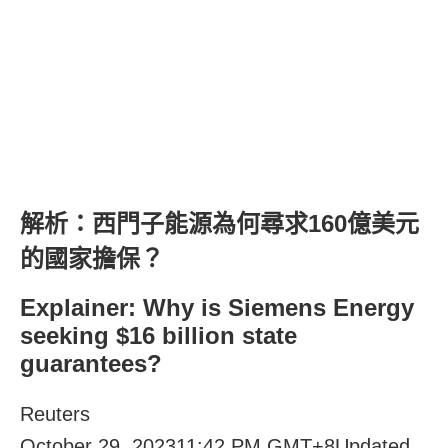
解析：西門子能源為何尋求160億美元
的國家擔保？
Explainer: Why is Siemens Energy
seeking $16 billion state
guarantees?
Reuters
October 29, 202311:42 PM GMT+8Updated