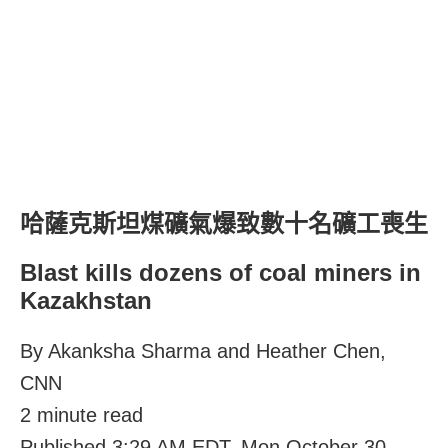
哈薩克斯坦煤礦氣爆致數十名礦工喪生
Blast kills dozens of coal miners in
Kazakhstan
By Akanksha Sharma and Heather Chen,
CNN
2 minute read
Published 3:29 AM EDT, Mon October 30,