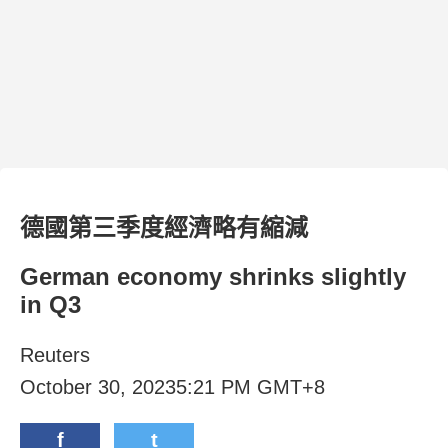
德國第三季度經濟略有縮減
German economy shrinks slightly
in Q3
Reuters
October 30, 20235:21 PM GMT+8
f
t