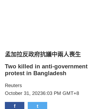
孟加拉反政府抗議中兩人喪生
Two killed in anti-government
protest in Bangladesh
Reuters
October 31, 20236:03 PM GMT+8
f
t