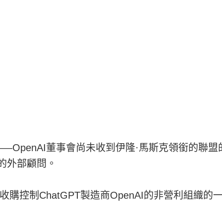
——OpenAI董事會尚未收到伊隆·馬斯克領銜的
I的外部顧問。
收購控制ChatGPT製造商OpenAI的非營利組織