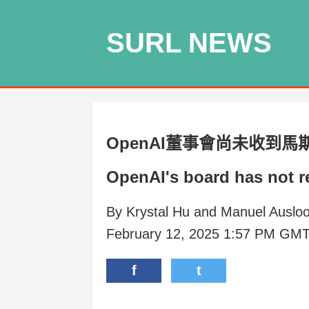
SURL NEWS
OpenAI董事會尚未收到
OpenAI's board has not r
By Krystal Hu and Manuel Auslo
February 12, 2025 1:57 PM GM
f
t