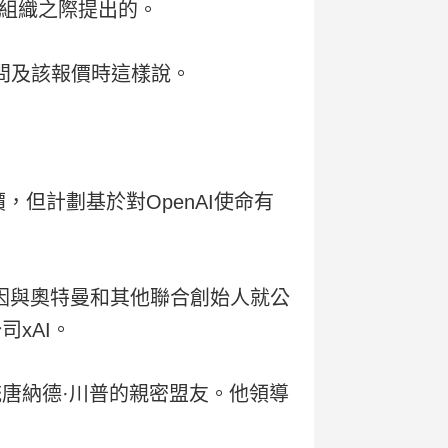
組織之際提出的。
被問及該報價時這樣說。
，但計劃基於對OpenAI使命有
前因與奧特曼和其他聯合創始人就公
xAI。
統唐納德·川普的親密盟友。他領導