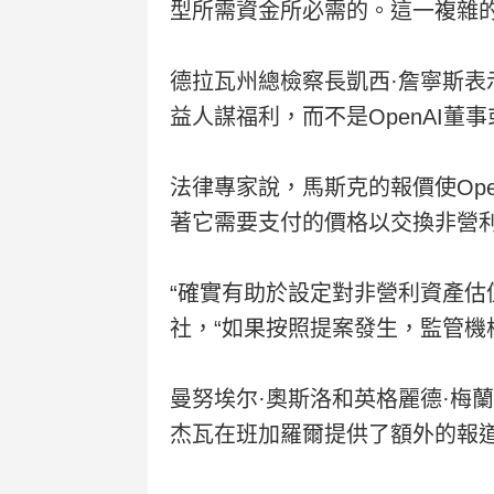
型所需資金所必需的。這一複雜的
德拉瓦州總檢察長凱西·詹寧斯表
益人謀福利，而不是OpenAI董
法律專家說，馬斯克的報價使Op
著它需要支付的價格以交換非營
“確實有助於設定對非營利資產估值的
社，“如果按照提案發生，監管機
曼努埃尔·奧斯洛和英格麗德·梅蘭
杰瓦在班加羅爾提供了額外的報道