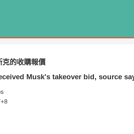
馬斯克的收購報價
eceived Musk's takeover bid, source sa
os
T+8