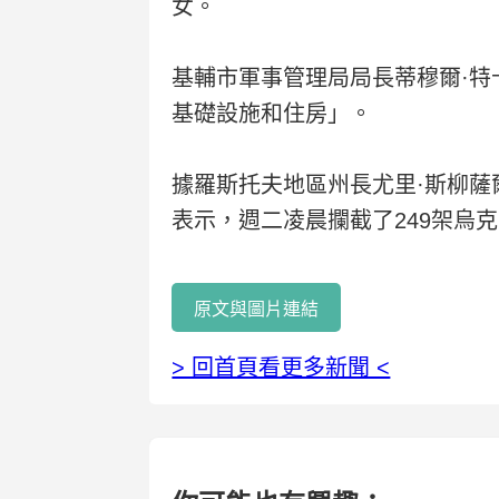
女。
基輔市軍事管理局局長蒂穆爾·
基礎設施和住房」。
據羅斯托夫地區州長尤里·斯柳
表示，週二凌晨攔截了249架烏
原文與圖片連結
> 回首頁看更多新聞 <