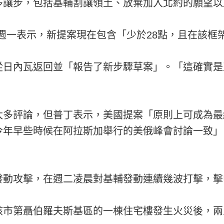
多讓步，包括基輔割讓領土、放棄加入北約的願望以
週一表示，新提案現在包含「少於28點，且在該框
從日內瓦返回並「報告了新步驟草案」。「這確實是
太多評論，但普丁表示，美國提案「原則上可成為最
今年早些時候在阿拉斯加舉行的美俄峰會討論一致」
發動攻擊，在週二凌晨對基輔發動連續幾波打擊，擊
該市第聶伯羅夫斯基區的一棟住宅樓發生火災後，兩