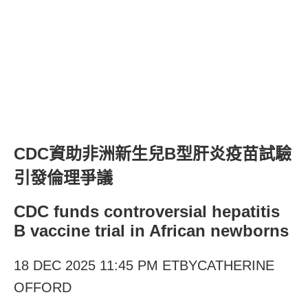
CDC資助非洲新生兒B型肝炎疫苗試驗
引發倫理爭議
CDC funds controversial hepatitis
B vaccine trial in African newborns
18 DEC 2025 11:45 PM ETBYCATHERINE
OFFORD