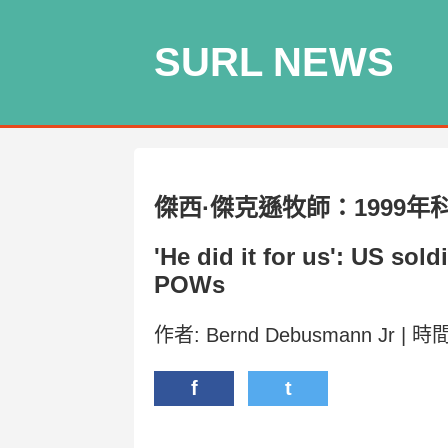
SURL NEWS
傑西·傑克遜牧師：1999
'He did it for us': US sol
POWs
作者: Bernd Debusmann Jr | 時間
f
t