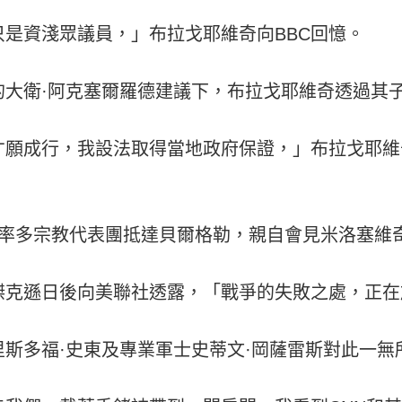
是資淺眾議員，」布拉戈耶維奇向BBC回憶。
的大衛·阿克塞爾羅德建議下，布拉戈耶維奇透過其
才願成行，我設法取得當地政府保證，」布拉戈耶維
奇率多宗教代表團抵達貝爾格勒，親自會見米洛塞維
傑克遜日後向美聯社透露，「戰爭的失敗之處，正在
斯多福·史東及專業軍士史蒂文·岡薩雷斯對此一無