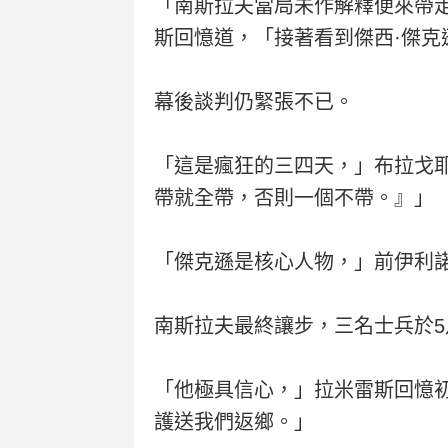
「南斯拉夫當局未作解釋便來帶
斯回憶道，「接著看到傑西·傑
幕後談判仍緊張不已。
「這是瘋狂的三四天，」布拉戈
帶就全帶，否則一個不帶。』」
「傑克遜是核心人物，」前伊利
南斯拉夫最終讓步，三名士兵於
「他極具信心，」拉米雷斯回憶
護送我們返鄉。」