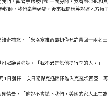
走我們，戴著手銬被帶到一間房間，我看到CNN和
克遜牧師，我們毫無頭緒，後來我開玩笑說這地方瘋
耶維奇補充，「米洛塞維奇最初僅允許帶回一兩名士
諾州眾議員強調，「我不過是幫他提行李的人。」
5月1日獲釋，次日隨傑克遜團隊進入克羅埃西亞，
初見情景，「他說不會拋下我們，美國的家人正在為