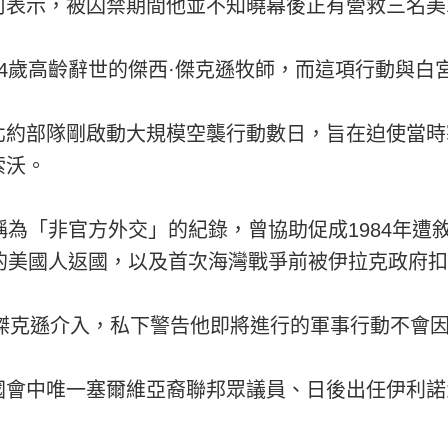
司表示，被囚禁期間他並不知曉幕後正有營救三名美
4歲高齡辭世的傑西·傑克遜牧師，而這項行動與白
北約部隊剛啟動大規模空襲行動數日，旨在迫使當時
索沃。
稱為「非官方外交」的紀錄，曾協助促成1984年遭
禁的美國人返國，以及首次海灣戰爭前被伊拉克政府
對傑克遜介入，私下警告他即將進行的軍事行動不會
國會中唯一塞爾維亞裔聯邦眾議員、日後出任伊利諾