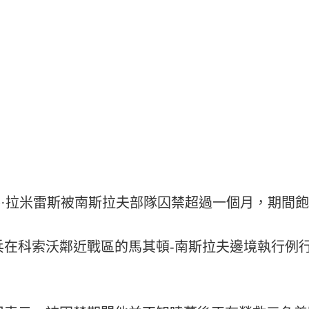
德魯·拉米雷斯被南斯拉夫部隊囚禁超過一個月，期間
兵在科索沃鄰近戰區的馬其頓-南斯拉夫邊境執行例