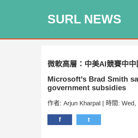
SURL NEWS
微軟高層：中美AI競賽中
Microsoft’s Brad Smith say
government subsidies
作者: Arjun Kharpal | 時間: Wed,
f
t