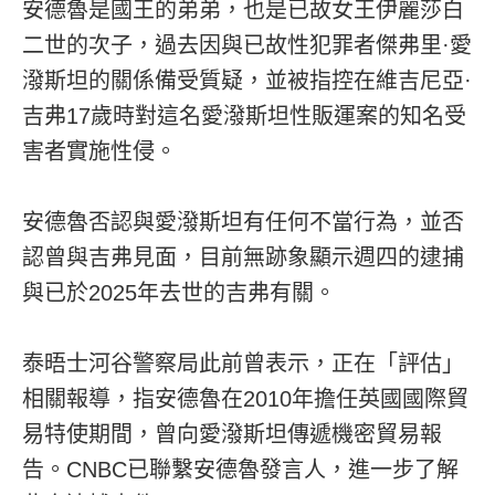
安德魯是國王的弟弟，也是已故女王伊麗莎白
二世的次子，過去因與已故性犯罪者傑弗里·愛
潑斯坦的關係備受質疑，並被指控在維吉尼亞·
吉弗17歲時對這名愛潑斯坦性販運案的知名受
害者實施性侵。
安德魯否認與愛潑斯坦有任何不當行為，並否
認曾與吉弗見面，目前無跡象顯示週四的逮捕
與已於2025年去世的吉弗有關。
泰晤士河谷警察局此前曾表示，正在「評估」
相關報導，指安德魯在2010年擔任英國國際貿
易特使期間，曾向愛潑斯坦傳遞機密貿易報
告。CNBC已聯繫安德魯發言人，進一步了解