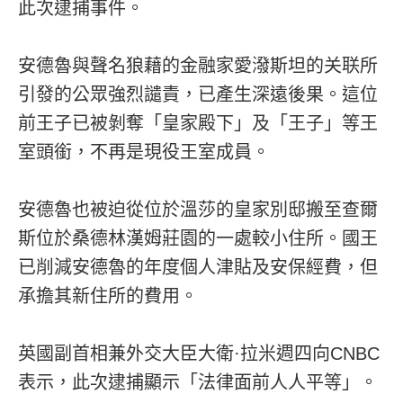
此次逮捕事件。
安德魯與聲名狼藉的金融家愛潑斯坦的关联所
引發的公眾強烈譴責，已產生深遠後果。這位
前王子已被剝奪「皇家殿下」及「王子」等王
室頭銜，不再是現役王室成員。
安德魯也被迫從位於溫莎的皇家別邸搬至查爾
斯位於桑德林漢姆莊園的一處較小住所。國王
已削減安德魯的年度個人津貼及安保經費，但
承擔其新住所的費用。
英國副首相兼外交大臣大衛·拉米週四向CNBC
表示，此次逮捕顯示「法律面前人人平等」。