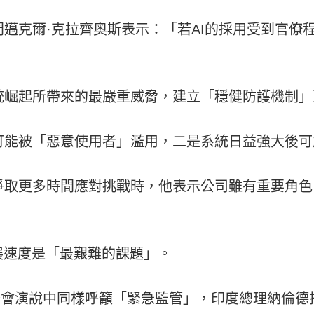
邁克爾·克拉齊奧斯表示：「若AI的採用受到官僚
統崛起所帶來的最嚴重威脅，建立「穩健防護機制」
可能被「惡意使用者」濫用，二是系統日益強大後可
爭取更多時間應對挑戰時，他表示公司雖有重要角色
展速度是「最艱難的課題」。
在峰會演說中同樣呼籲「緊急監管」，印度總理納倫德