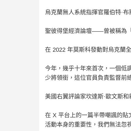
烏克蘭無人系統指揮官羅伯特·
聖彼得堡經濟論壇——曾被稱為
在 2022 年莫斯科發動對烏
今年，幾乎十年來首次，一個低調
少將領銜，這位官員負責監督前
美國右翼評論家坎達斯·歐文斯和
在 X 平台上的一篇半帶嘲諷的
活動本身的重要性，我們無法忽視