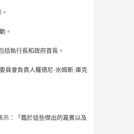
擊。
動。
，包括執行長和政府首長。
員會負責人羅德尼·米姆斯·庫克
曼表示：「鑑於這些傑出的嘉賓以及