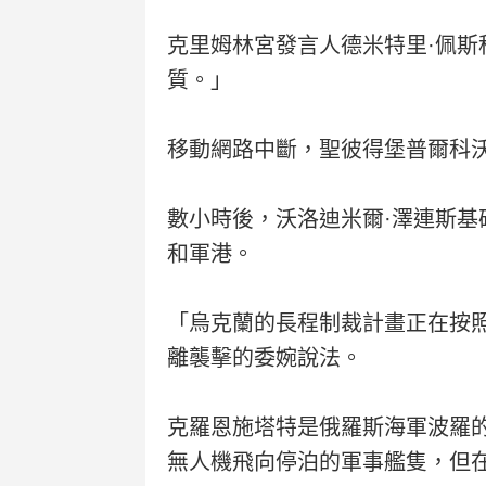
克里姆林宮發言人德米特里·佩
質。」
移動網路中斷，聖彼得堡普爾科
數小時後，沃洛迪米爾·澤連斯
和軍港。
「烏克蘭的長程制裁計畫正在按
離襲擊的委婉說法。
克羅恩施塔特是俄羅斯海軍波羅
無人機飛向停泊的軍事艦隻，但