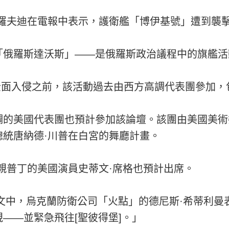
布羅夫迪在電報中表示，護衛艦「博伊基號」遭到襲
「俄羅斯達沃斯」——是俄羅斯政治議程中的旗艦活
克蘭全面入侵之前，該活動過去由西方高調代表團參加
的美國代表團也預計參加該論壇。該團由美國美術委
總統唐納德·川普在白宮的舞廳計畫。
親普丁的美國演員史蒂文·席格也預計出席。
貼文中，烏克蘭防衛公司「火點」的德尼斯·希蒂利
——並緊急飛往[聖彼得堡]。」