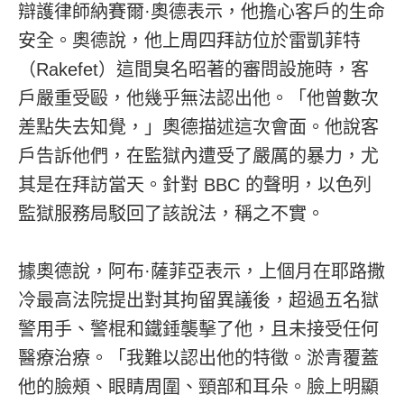
辯護律師納賽爾·奧德表示，他擔心客戶的生命
安全。奧德說，他上周四拜訪位於雷凱菲特
（Rakefet）這間臭名昭著的審問設施時，客
戶嚴重受毆，他幾乎無法認出他。「他曾數次
差點失去知覺，」奧德描述這次會面。他說客
戶告訴他們，在監獄內遭受了嚴厲的暴力，尤
其是在拜訪當天。針對 BBC 的聲明，以色列
監獄服務局駁回了該說法，稱之不實。
據奧德說，阿布·薩菲亞表示，上個月在耶路撒
冷最高法院提出對其拘留異議後，超過五名獄
警用手、警棍和鐵錘襲擊了他，且未接受任何
醫療治療。「我難以認出他的特徵。淤青覆蓋
他的臉頰、眼睛周圍、頸部和耳朵。臉上明顯